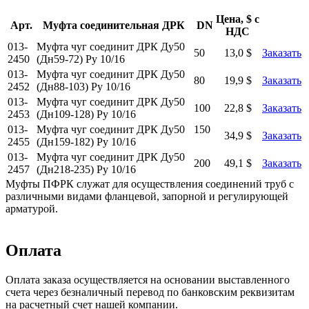
Цена, $ с
Арт.
Муфта соединительная ДРК
DN
НДС
013-
Муфта чуг соединит ДРК Ду50
50
13,0 $
Заказать
2450
(Дн59-72) Ру 10/16
013-
Муфта чуг соединит ДРК Ду50
80
19,9 $
Заказать
2452
(Дн88-103) Ру 10/16
013-
Муфта чуг соединит ДРК Ду50
100
22,8 $
Заказать
2453
(Дн109-128) Ру 10/16
013-
Муфта чуг соединит ДРК Ду50
150
34,9 $
Заказать
2455
(Дн159-182) Ру 10/16
013-
Муфта чуг соединит ДРК Ду50
200
49,1 $
Заказать
2457
(Дн218-235) Ру 10/16
Муфты ПФРК служат для осуществления соединений труб с
различными видами фланцевой, запорной и регулирующей
арматурой.
Оплата
Оплата заказа осуществляется на основании выставленного
счета через безналичный перевод по банковским реквизитам
на расчетный счет нашей компании.