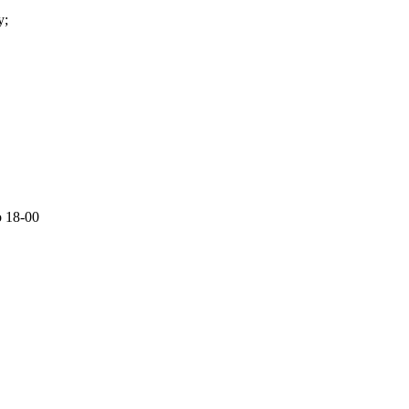
у;
о 18-00