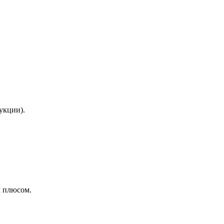
укции).
м плюсом.