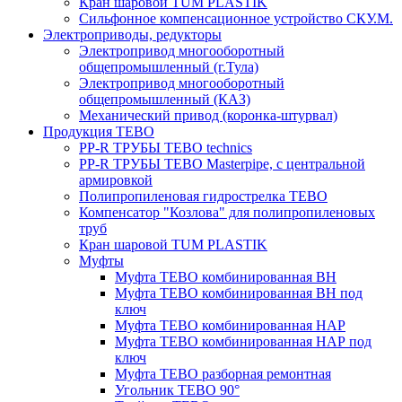
Кран шаровой TUM PLASTIK
Сильфонное компенсационное устройство СКУ.М.
Электроприводы, редукторы
Электропривод многооборотный
общепромышленный (г.Тула)
Электропривод многооборотный
общепромышленный (КАЗ)
Механический привод (коронка-штурвал)
Продукция TEBO
PP-R ТРУБЫ TEBO technics
PP-R ТРУБЫ TEBO Masterpipe, с центральной
армировкой
Полипропиленовая гидрострелка ТЕВО
Компенсатор "Козлова" для полипропиленовых
труб
Кран шаровой TUM PLASTIK
Муфты
Муфта TEBO комбинированная ВН
Муфта TEBO комбинированная ВН под
ключ
Муфта TEBO комбинированная НАР
Муфта TEBO комбинированная НАР под
ключ
Муфта TEBO разборная ремонтная
Угольник TEBO 90°