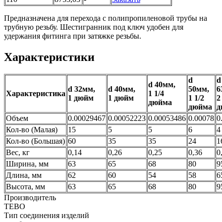
Предназначена для перехода с полипропиленовой трубы на
трубную резьбу. Шестигранник под ключ удобен для
удержания фитинга при затяжке резьбы.
Характеристики
d
d
d 40мм,
d 32мм,
d 40мм,
50мм,
6
Характеристика
1 1/4
1 дюйм
1 дюйм
1 1/2
2
дюйма
дюйма
д
Объем
0.00029467
0.00052223
0.00053486
0.00078
0
Кол-во (Малая)
15
5
5
6
4
Кол-во (Большая)
60
35
35
24
1
Вес, кг
0,14
0,26
0,25
0,36
0
Ширина, мм
63
65
68
80
9
Длина, мм
62
60
54
58
6
Высота, мм
63
65
68
80
9
Производитель
TEBO
Тип соединения изделий